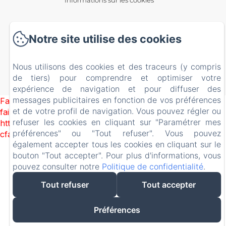
EN
FR
ES
Notre site utilise des cookies
Nous utilisons des cookies et des traceurs (y compris
Créé par Amenitiz
de tiers) pour comprendre et optimiser votre
Conditions Générales de Vente
expérience de navigation et pour diffuser des
messages publicitaires en fonction de vos préférences
Failed to load BookingEngine/index: Loading chunk 8127
et de votre profil de navigation. Vous pouvez régler ou
failed. (missing:
refuser les cookies en cliquant sur "Paramétrer mes
https://d1cmur5l0xva3h.cloudfront.net/packs/8127-
préférences" ou "Tout refuser". Vous pouvez
cfabcb149315abdd-4e81f27ab116024e.js)
également accepter tous les cookies en cliquant sur le
bouton "Tout accepter". Pour plus d'informations, vous
pouvez consulter notre
Politique de confidentialité
.
Tout refuser
Tout accepter
Préférences