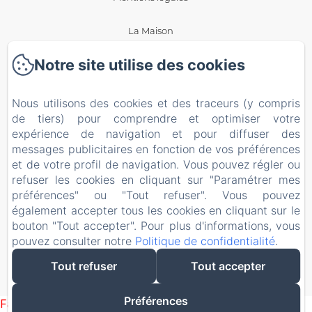
La Maison
Notre site utilise des cookies
Blog
Politique de confidentialité
Nous utilisons des cookies et des traceurs (y compris
de tiers) pour comprendre et optimiser votre
Informations légales
expérience de navigation et pour diffuser des
messages publicitaires en fonction de vos préférences
et de votre profil de navigation. Vous pouvez régler ou
Informations sur les cookies
refuser les cookies en cliquant sur "Paramétrer mes
préférences" ou "Tout refuser". Vous pouvez
EN
FR
ES
également accepter tous les cookies en cliquant sur le
bouton "Tout accepter". Pour plus d'informations, vous
pouvez consulter notre
Politique de confidentialité
.
Créé par Amenitiz
Tout refuser
Tout accepter
Conditions Générales de Vente
Préférences
Failed to load BookingEngine/index: Loading chunk 93