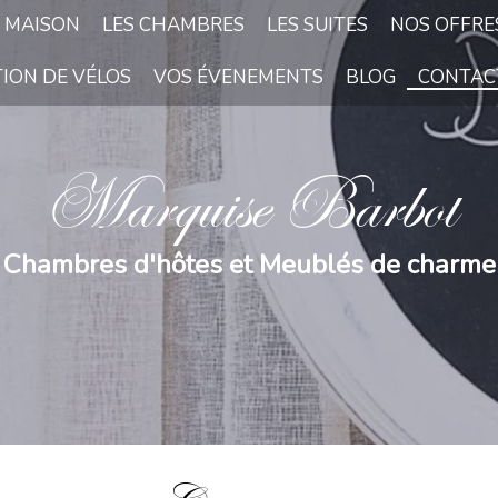
 MAISON
LES CHAMBRES
LES SUITES
NOS OFFRE
TION DE VÉLOS
VOS ÉVENEMENTS
BLOG
CONTACT
Marquise Barbot
Chambres d'hôtes et Meublés de charme