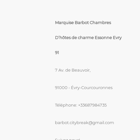
Marquise Barbot Chambres
D’hôtes de charme Essonne Evry
91
7 Av. de Beauvoir,
91000 - Évry-Courcouronnes
Téléphone: +33687984735
barbot.citybreak@gmail.com
Suivez nous!