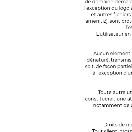
de domaine démarran
l’exception du logo 
et autres fichiers
amenitiz), sont prot
l’
L'utilisateur e
Aucun élément co
dénaturé, transmis
soit, de façon partie
à l'exception d'u
Toute autre ut
constituerait une at
notamment de con
Droits de n
Tout client, pros