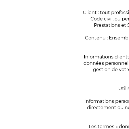
Client : tout profes
Code civil, ou pe
Prestations et 
Contenu : Ensemble
Informations client
données personnelle
gestion de votre
Util
Informations person
directement ou non
Les termes « donn