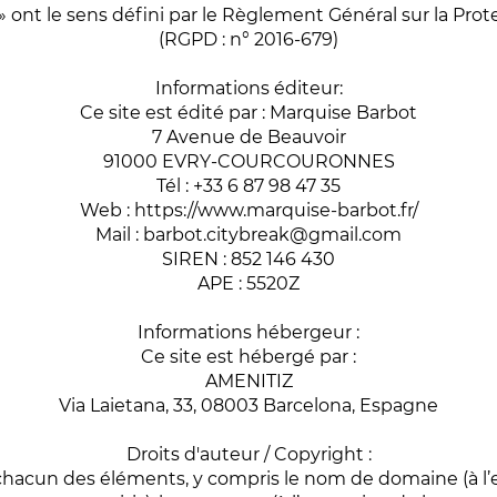
 ont le sens défini par le Règlement Général sur la Pr
(RGPD : n° 2016-679)
Informations éditeur:
Ce site est édité par : Marquise Barbot
7 Avenue de Beauvoir
91000 EVRY-COURCOURONNES
Tél : +33 6 87 98 47 35
Web : https://www.marquise-barbot.fr/
Mail :
barbot.citybreak@gmail.com
SIREN : 852 146 430
APE : 5520Z
Informations hébergeur :
Ce site est hébergé par :
AMENITIZ
Via Laietana, 33, 08003 Barcelona, Espagne
Droits d'auteur / Copyright :
 chacun des éléments, y compris le nom de domaine (à l