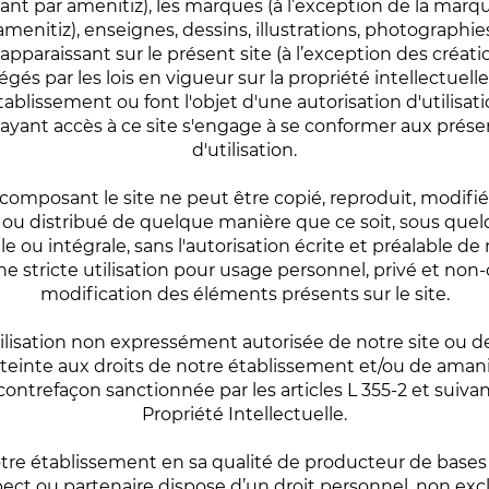
t par amenitiz), les marques (à l’exception de la marque
amenitiz), enseignes, dessins, illustrations, photographie
 apparaissant sur le présent site (à l’exception des créa
égés par les lois en vigueur sur la propriété intellectuell
établissement ou font l'objet d'une autorisation d'utilisati
n ayant accès à ce site s'engage à se conformer aux prés
d'utilisation.
mposant le site ne peut être copié, reproduit, modifié,
 ou distribué de quelque manière que ce soit, sous que
lle ou intégrale, sans l'autorisation écrite et préalable 
ne stricte utilisation pour usage personnel, privé et no
modification des éléments présents sur le site.
ilisation non expressément autorisée de notre site ou 
teinte aux droits de notre établissement et/ou de amanit
trefaçon sanctionnée par les articles L 355-2 et suiva
Propriété Intellectuelle.
otre établissement en sa qualité de producteur de base
pect ou partenaire dispose d’un droit personnel, non exclu