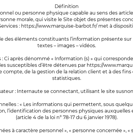
Définition
sionnel ou personne physique capable au sens des article
rsonne morale, qui visite le Site objet des présentes con
Services : https://www.marquise-barbot.fr/ met à dispositi
 des éléments constituants l’information présente sur
textes – images – vidéos.
s : Ci après dénommé « Information (s) » qui correspond
s susceptibles d’être détenues par https://www.marquis
 compte, de la gestion de la relation client et à des fins
statistiques.
isateur : Internaute se connectant, utilisant le site susn
nelles : « Les informations qui permettent, sous quelqu
, l’identification des personnes physiques auxquelles e
(article 4 de la loi n° 78-17 du 6 janvier 1978).
ées à caractère personnel », « personne concernée », « so