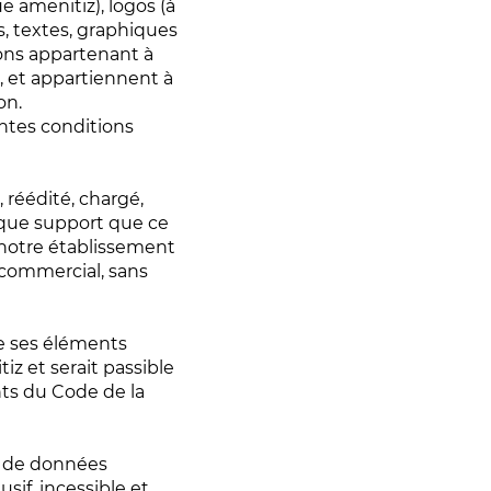
 amenitiz), logos (à
s, textes, graphiques
tions appartenant à
e, et appartiennent à
on.
entes conditions
 réédité, chargé,
lque support que ce
de notre établissement
n-commercial, sans
de ses éléments
iz et serait passible
nts du Code de la
s de données
sif, incessible et