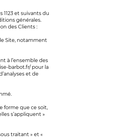
s 1123 et suivants du
ditions générales.
on des Clients :
 le Site, notamment
ent à l’ensemble des
e-barbot.fr/ pour la
 d’analyses et de
ommé.
e forme que ce soit,
lles s’appliquent »
us traitant » et «