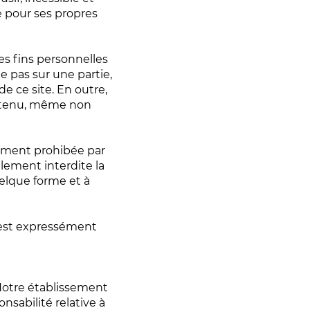
e pour ses propres
des fins personnelles
e pas sur une partie,
e ce site. En outre,
contenu, même non
sément prohibée par
galement interdite la
elque forme et à
e est expressément
 Notre établissement
sabilité relative à