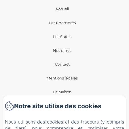
Accueil
Les Chambres
Les Suites
Nos offres
Contact
Mentions légales
La Maison
Notre site utilise des cookies
Blog
Politique de confidentialité
Nous utilisons des cookies et des traceurs (y compris
de tiers) pour comprendre et optimiser votre