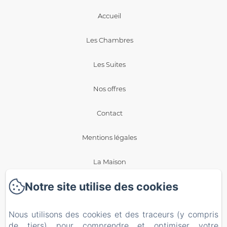
Accueil
Les Chambres
Les Suites
Nos offres
Contact
Mentions légales
La Maison
Notre site utilise des cookies
Blog
Politique de confidentialité
Nous utilisons des cookies et des traceurs (y compris
de tiers) pour comprendre et optimiser votre