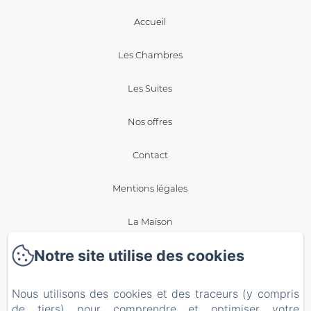
Accueil
Les Chambres
Les Suites
Nos offres
Contact
Mentions légales
La Maison
Notre site utilise des cookies
Blog
Politique de confidentialité
Nous utilisons des cookies et des traceurs (y compris
de tiers) pour comprendre et optimiser votre