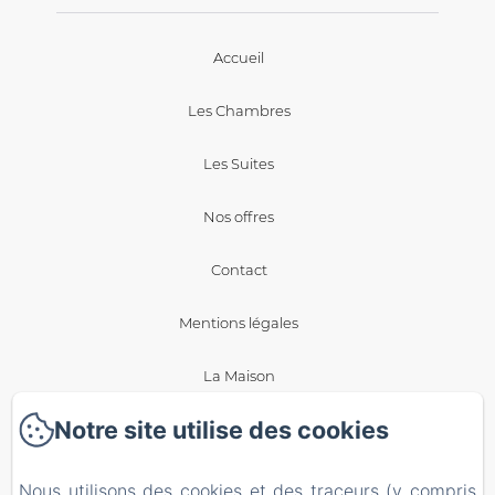
Accueil
Les Chambres
Les Suites
Nos offres
Contact
Mentions légales
La Maison
Notre site utilise des cookies
Blog
Politique de confidentialité
Nous utilisons des cookies et des traceurs (y compris