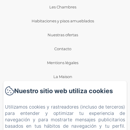
Les Chambres
Habitaciones y pisos amueblados
Nuestras ofertas
Contacto
Mentions légales
La Maison
Nuestro sitio web utiliza cookies
Blog
Política de privacidad
Utilizamos cookies y rastreadores (incluso de terceros)
para entender y optimizar tu experiencia de
Información legal
navegación y para mostrarte mensajes publicitarios
basados en tus hábitos de navegación y tu perfil.