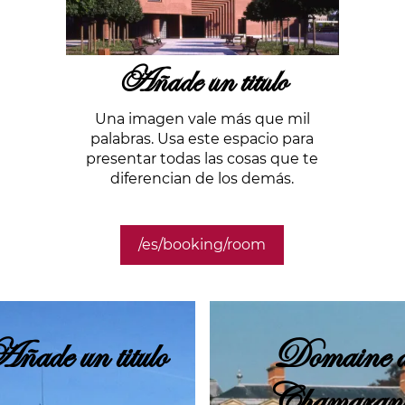
Añade un titulo
Una imagen vale más que mil
palabras. Usa este espacio para
presentar todas las cosas que te
diferencian de los demás.
/es/booking/room
ñade un titulo
Domaine d
Chamaran