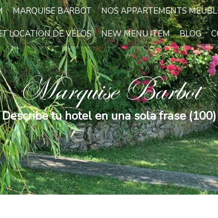
M
MARQUISE BARBOT
NOS APPARTEMENTS MEUBL
ET LOCATION DE VÉLOS
NEW MENU ITEM
BLOG
C
Marquise Barbot
Describe tu hotel en una sola frase (100)