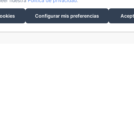
leer nuestra
Política de privacidad
.
Desarrollado con Amenitiz
cookies
Configurar mis preferencias
Acept
Condiciones de Venta