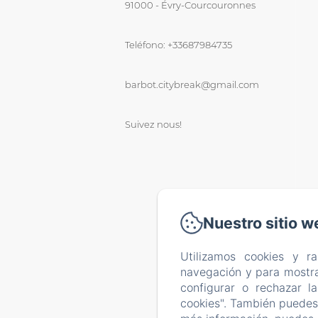
91000 - Évry-Courcouronnes
Teléfono: +33687984735
barbot.citybreak@gmail.com
Suivez nous!
Nuestro sitio w
Utilizamos cookies y r
navegación y para mostra
configurar o rechazar l
cookies". También puedes 