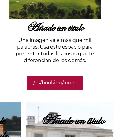
Añade un titulo
Una imagen vale más que mil
palabras. Usa este espacio para
presentar todas las cosas que te
diferencian de los demás.
/es/booking/room
e
Añade un titulo
de