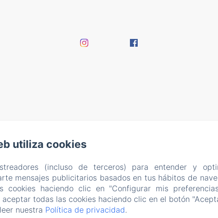
eb utiliza cookies
EN
FR
ES
astreadores (incluso de terceros) para entender y opti
rte mensajes publicitarios basados en tus hábitos de naveg
as cookies haciendo clic en "Configurar mis preferencia
Desarrollado con Amenitiz
aceptar todas las cookies haciendo clic en el botón "Acepta
Condiciones de Venta
leer nuestra
Política de privacidad
.